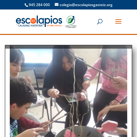
945 284 000
colegio@escolapiosgasteiz.org