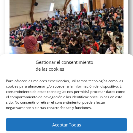
Gestionar el consentimiento
de las cookies
Irakuketaren astea
Para ofrecer las mejores experiencias, utilizamos tecnologías como las
Irakurketa astea Apirileko lehenengo astean gure
cookies para almacenar y/o acceder a la información del dispositivo. El
irakurketaren astea ospatu genuen, liburuaren eguna
consentimiento de estas tecnologías nos permitirá procesar datos como
gertu zela eta. Oso aste polita izan zen, ekintzaz beteta.
el comportamiento de navegación o las identificaciones únicas en este
Adibidez, ipuin ugari egin genituen, bai LHn bai DBHn
sitio. No consentir o retirar el consentimiento, puede afectar
negativamente a ciertas características y funciones.
modu kooperatiboan egin genituen. DBH-ko ikasleek...
Aceptar Todas
ENTRADAS SIGUIENTES »