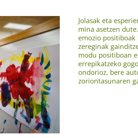
Jolasak eta esperie
mina asetzen dute.
emozio positiboak b
zereginak gainditz
modu positiboan er
errepikatzeko gogo
ondorioz, bere aut
zoriontasunaren ga