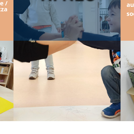
e /
au
tza
so