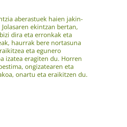
ntzia aberastuek haien jakin-
 Jolasaren ekintzan bertan,
izi dira eta erronkak eta
eak, haurrak bere nortasuna
aikitzea eta egunero
a izatea eragiten du. Horren
oestima, ongizatearen eta
koa, onartu eta eraikitzen du.