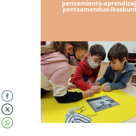
pensamiento-aprendizaj
pentsamendua-ikaskun