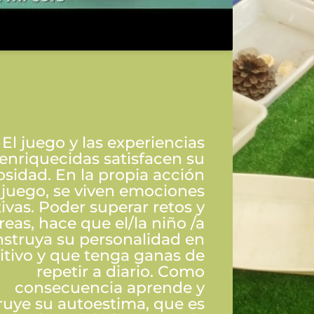
El juego y las experiencias
enriquecidas satisfacen su
osidad. En la propia acción
 juego, se viven emociones
tivas. Poder superar retos y
reas, hace que el/la niño /a
struya su personalidad en
itivo y que tenga ganas de
repetir a diario. Como
consecuencia aprende y
ruye su autoestima, que es