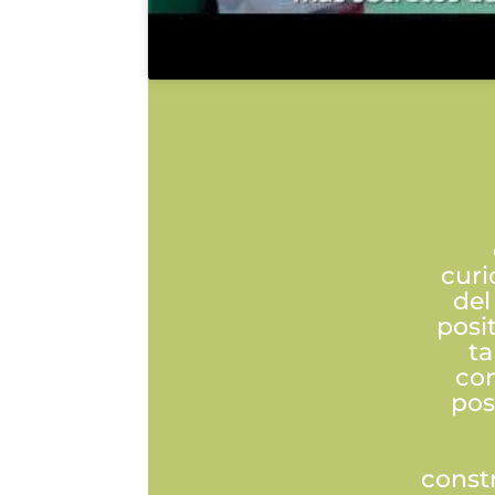
curi
del
posi
ta
con
pos
const