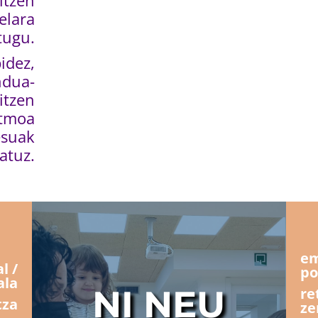
itzen
elara
tugu.
idez,
ndua-
itzen
itmoa
esuak
atuz.
em
l /
po
ala
NI NEU
re
tza
ze