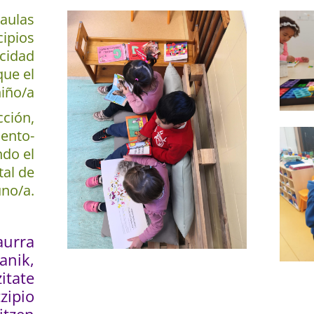
 aulas
cipios
icidad
que el
niño/a
cción,
ento-
ndo el
tal de
uno/a.
aurra
anik,
itate
zipio