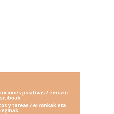
ociones positivas / emozio
sitiboak
tos y tareas / erronkak eta
reginak