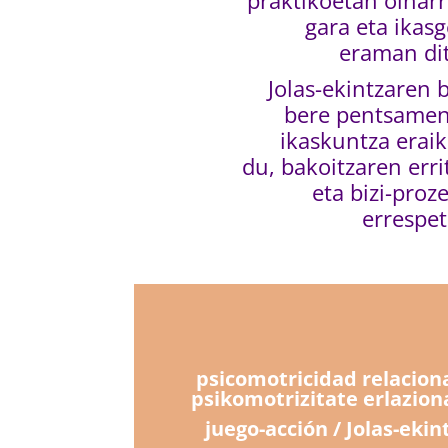
praktikoetan oinarr
gara eta ikasg
eraman di
Jolas-ekintzaren b
bere pentsame
ikaskuntza eraik
du, bakoitzaren err
eta bizi-proz
errespet
psicomotricidad relaciona
psikomotrizitate erlazion
juego-acción / Jolas-ekin