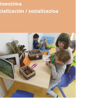
toestima
cialización / sozializazioa